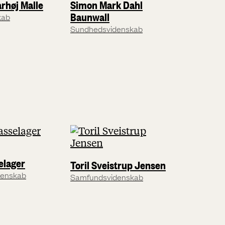
arhøj Malle
Simon Mark Dahl
Baunwall
kab
Sundhedsvidenskab
elager
Toril Sveistrup Jensen
denskab
Samfundsvidenskab