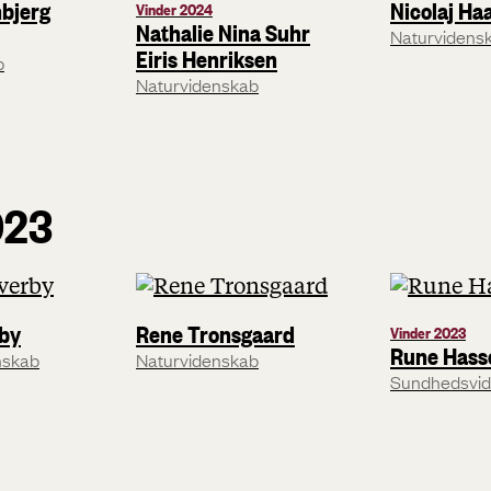
nbjerg
Nicolaj Ha
Vinder 2024
Nathalie Nina Suhr
Naturvidens
Eiris Henriksen
b
Naturvidenskab
023
by
Rene Tronsgaard
Vinder 2023
Rune Hass
nskab
Naturvidenskab
Sundhedsvi