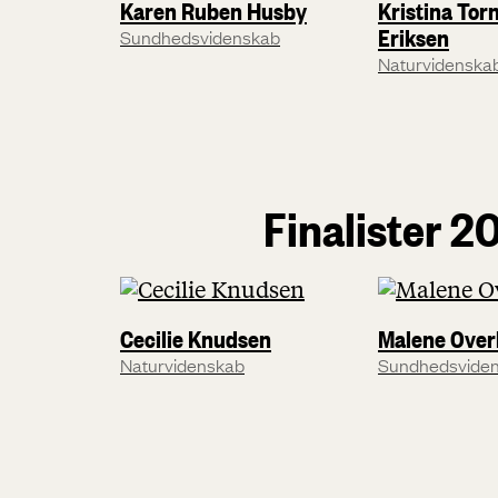
Karen Ruben Husby
Kristina Tor
Eriksen
Sundhedsvidenskab
Naturvidenska
Finalister 2
Cecilie Knudsen
Malene Over
Naturvidenskab
Sundhedsvide