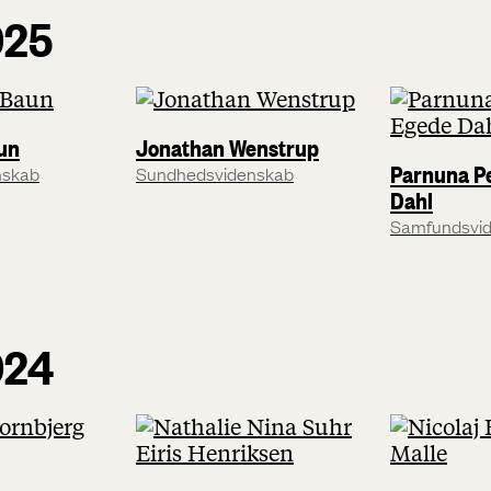
025
un
Jonathan Wenstrup
Parnuna P
nskab
Sundhedsvidenskab
Dahl
Samfundsvi
024