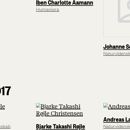
Iben Charlotte Aamann
Humaniora
Johanne S
Naturvidens
017
Andreas L
Bjarke Takashi Røjle
nskab
Naturvidens