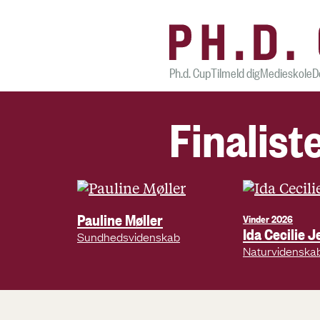
Ph.d. Cup
Tilmeld dig
Medieskole
D
Finalist
Pauline Møller
Vinder 2026
Ida Cecilie 
Sundhedsvidenskab
Naturvidenska