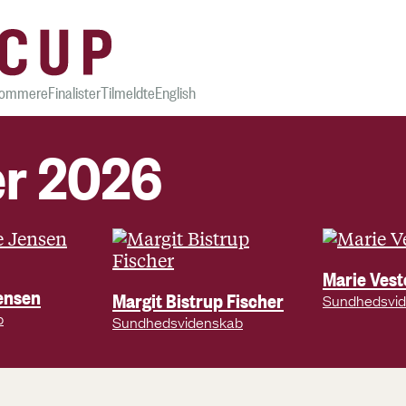
ommere
Finalister
Tilmeldte
English
er 2026
Marie Vest
Jensen
Margit Bistrup Fischer
Sundhedsvi
b
Sundhedsvidenskab