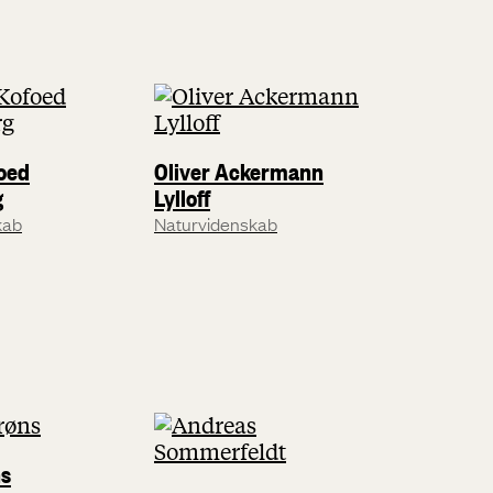
foed
Oliver Ackermann
g
Lylloff
kab
Naturvidenskab
ns