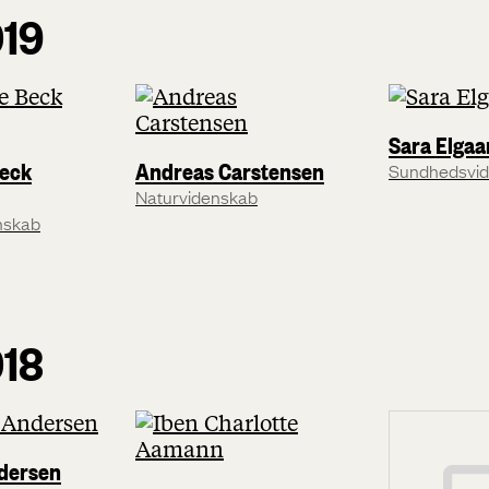
019
Sara Elgaa
Beck
Andreas Carstensen
Sundhedsvi
Naturvidenskab
nskab
018
ndersen