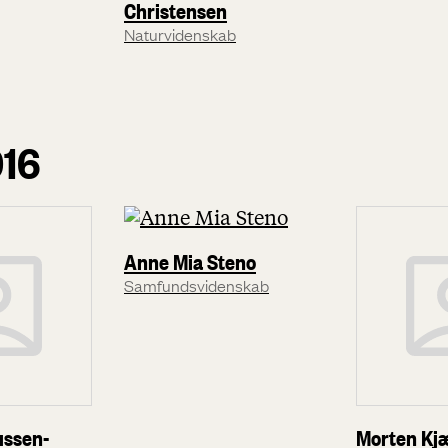
Christensen
Naturvidenskab
016
Anne Mia Steno
Samfundsvidenskab
ussen-
Morten Kj