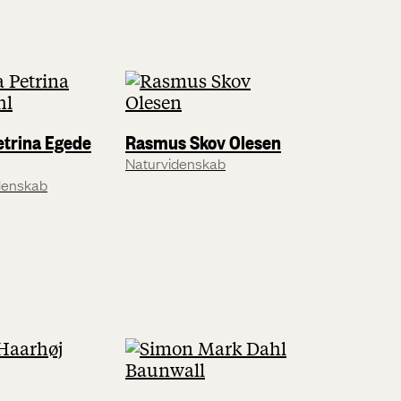
etrina Egede
Rasmus Skov Olesen
Naturvidenskab
denskab