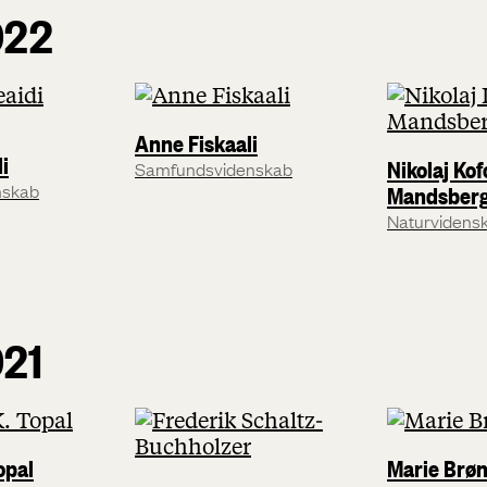
022
Anne Fiskaali
i
Nikolaj Ko
Samfundsvidenskab
nskab
Mandsber
Naturvidens
021
opal
Marie Brø