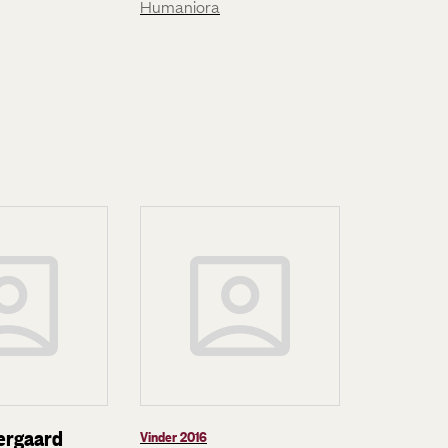
Humaniora
ærgaard
Vinder 2016