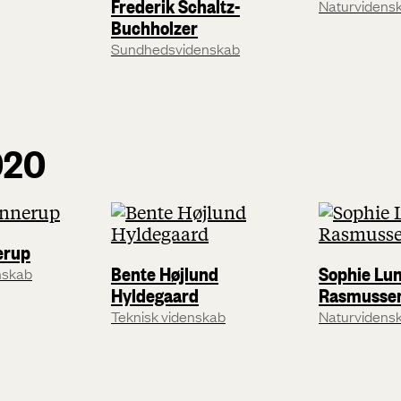
Frederik Schaltz-
Naturvidens
Buchholzer
Sundhedsvidenskab
020
erup
Bente Højlund
Sophie Lu
nskab
Hyldegaard
Rasmusse
Teknisk videnskab
Naturvidens