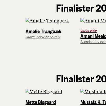
Finalister 2
Amalie Trangbæk
Vinder 2022
Amani Meaid
Samfundsvidenskab
Sundhedsvide
Finalister 2
Mette Bisgaard
Mustafa K. T