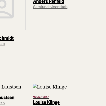
Anders Rehfeld
Samfundsvidenskab
chmidt
kab
austsen
Vinder 2017
Louise Klinge
kab