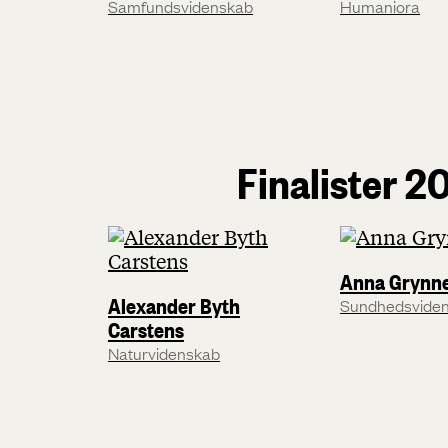
Samfundsvidenskab
Humaniora
Finalister 2
Anna Grynn
Alexander Byth
Sundhedsvide
Carstens
Naturvidenskab