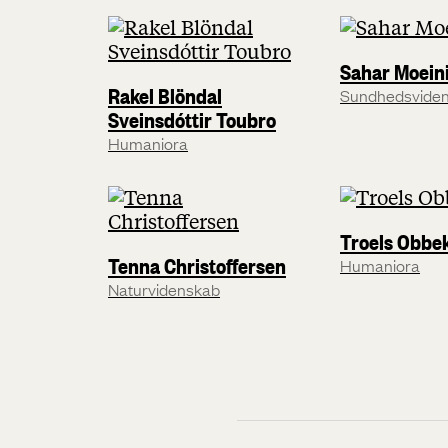
Sahar Moein
Rakel Blöndal
Sundhedsvide
Sveinsdóttir Toubro
Humaniora
Troels Obbe
Tenna Christoffersen
Humaniora
Naturvidenskab