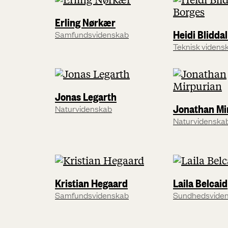
Erling Nørkær
Heidi Blidda
Samfundsvidenskab
Teknisk videns
Jonas Legarth
Jonathan Mi
Naturvidenskab
Naturvidenska
Kristian Hegaard
Laila Belcaid
Samfundsvidenskab
Sundhedsvide