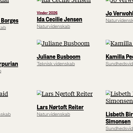
Jo Verwohl
Vinder 2026
Ida Cecilie Jensen
l Borges
Naturvidens
Naturvidenskab
kab
Juliane Busboom
Kamilla P
rpurian
Teknisk videnskab
Sundhedsvi
b
Lars Nørtoft Reiter
Lisbeth Bi
nskab
Naturvidenskab
Simonsen
Sundhedsvi