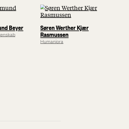
und Beyer
Søren Werther Kjær
Rasmussen
denskab
Humaniora