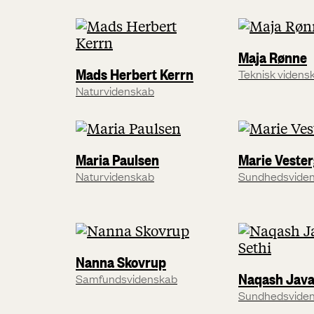
Maja Rønne
Mads Herbert Kerrn
Teknisk videns
Naturvidenskab
Maria Paulsen
Marie Veste
Naturvidenskab
Sundhedsvide
Nanna Skovrup
Naqash Java
Samfundsvidenskab
Sundhedsvide