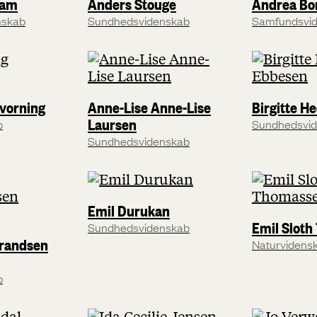
ram
Anders Stouge
Andrea Bor
nskab
Sundhedsvidenskab
Samfundsvi
vorning
Anne-Lise Anne-Lise
Birgitte H
Laursen
b
Sundhedsvi
Sundhedsvidenskab
Emil Durukan
Emil Slot
Sundhedsvidenskab
randsen
Naturvidens
b