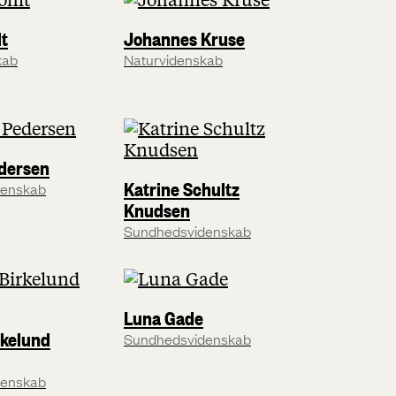
t
Johannes Kruse
kab
Naturvidenskab
edersen
Katrine Schultz
denskab
Knudsen
Sundhedsvidenskab
Luna Gade
rkelund
Sundhedsvidenskab
denskab