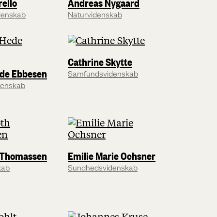
ello
Andreas Nygaard
denskab
Naturvidenskab
Cathrine Skytte
ede Ebbesen
Samfundsvidenskab
denskab
h Thomassen
Emilie Marie Ochsner
kab
Sundhedsvidenskab