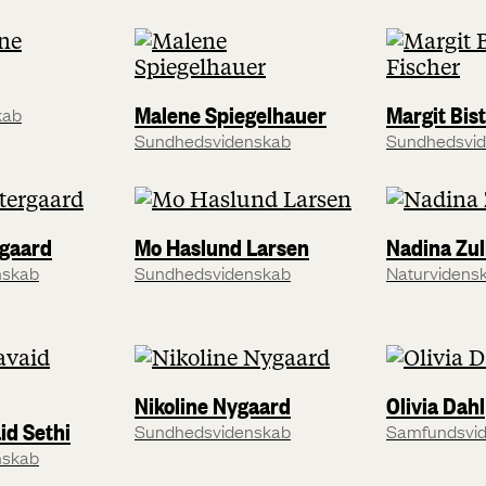
Malene Spiegelhauer
Margit Bis
kab
Sundhedsvidenskab
Sundhedsvi
rgaard
Mo Haslund Larsen
Nadina Zul
nskab
Sundhedsvidenskab
Naturvidens
Nikoline Nygaard
Olivia Dahl
id Sethi
Sundhedsvidenskab
Samfundsvi
nskab