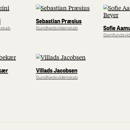
i
Sebastian Præsius
Sofie Aam
nskab
Sundhedsvidenskab
Samfundsvi
kær
Villads Jacobsen
Sundhedsvidenskab