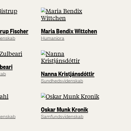
trup Fischer
Maria Bendix Wittchen
denskab
Humaniora
beari
Nanna Kristjánsdóttir
kab
Sundhedsvidenskab
Oskar Munk Kronik
denskab
Samfundsvidenskab