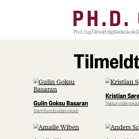
Ph.d. Cup
Tilmeld dig
Medieskole
D
Tilmeld
Kristian Sør
Gulin Goksu Basaran
Naturvidenska
Samfundsvidenskab