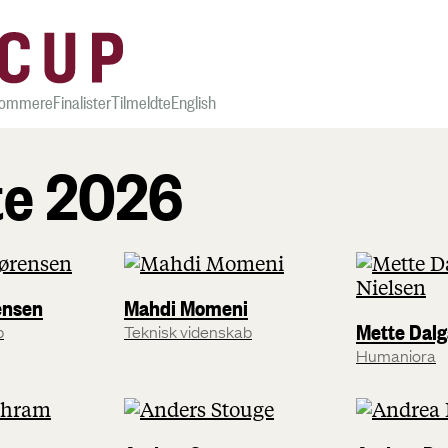
ommere
Finalister
Tilmeldte
English
te 2026
ensen
Mahdi Momeni
Mette Dalg
b
Teknisk videnskab
Humaniora