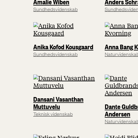
Amalie Wiben
Anders Sch
Sundhedsvidenskab
Sundhedsvide
Anika Kofod Kousgaard
Anna Bang K
Sundhedsvidenskab
Naturvidenska
Dansani Vasanthan
Muttuvelu
Dante Guldb
Andersen
Teknisk videnskab
Naturvidenska